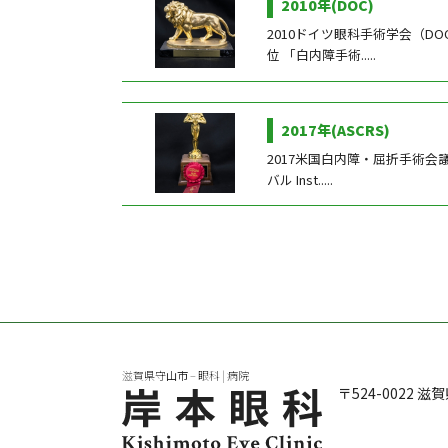
2010年(DOC)
2010ドイツ眼科手術学会（D
位 「白内障手術.....
当
院
に
2017年(ASCRS)
つ
2017米国白内障・屈折手術会議
い
バル Inst.....
て
ア
ク
セ
ス
滋賀県守山市 – 眼科 | 病院
〒524-0022
滋賀
お