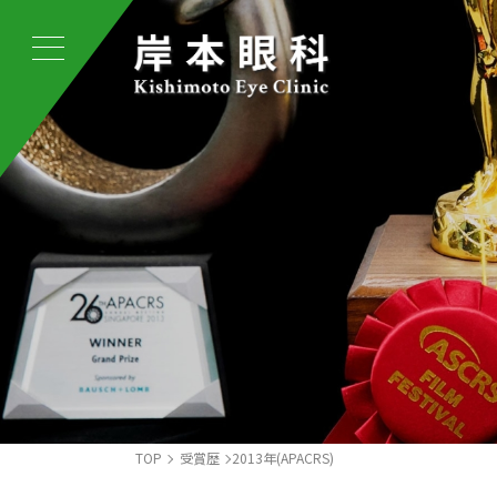
岸
本
眼
科
ト
TOP
受賞歴
2013年(APACRS)
ッ