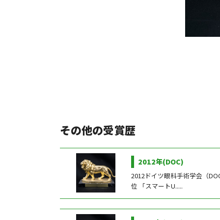
つ
い
て
湖
南
コ
ン
タ
その他の受賞歴
ク
ト
2012年(DOC)
2012ドイツ眼科手術学会（D
位 「スマートU.....
受
賞
歴