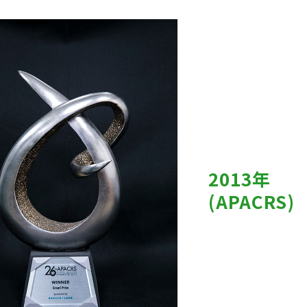
2013年
(APACRS)