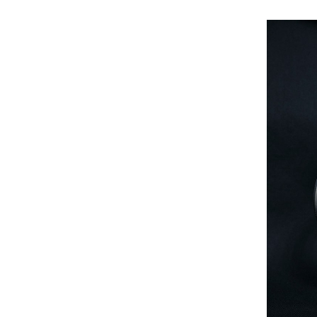
プ
診
療
内
容
紹
介
白
内
障
手
術
に